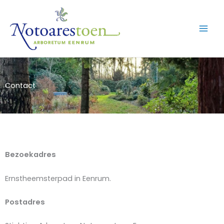
Ga
naar
de
inhoud
Contact
Bezoekadres
Ernstheemsterpad in Eenrum.
Postadres