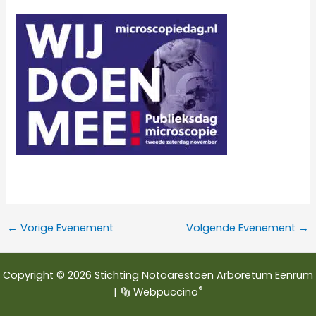
←
Vorige Evenement
Volgende Evenement
→
Copyright © 2026 Stichting Notoarestoen Arboretum Eenrum
®
|
Webpuccino