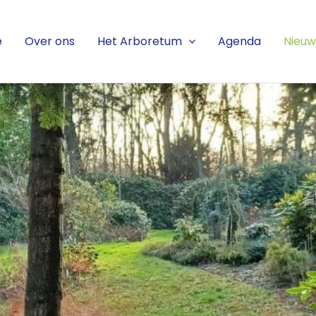
e
Over ons
Het Arboretum
Agenda
Nieuw