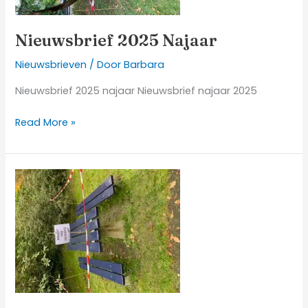
Nieuwsbrief 2025 Najaar
Nieuwsbrieven
/ Door
Barbara
Nieuwsbrief 2025 najaar Nieuwsbrief najaar 2025
Read More »
Mooi
blauw
is
niet
lelijk!