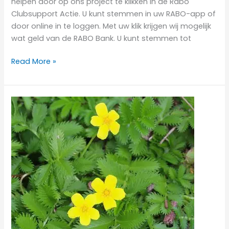
helpen door op ons project te klikken in de Rabo
Clubsupport Actie. U kunt stemmen in uw RABO-app of
door online in te loggen. Met uw klik krijgen wij mogelijk
wat geld van de RABO Bank. U kunt stemmen tot
Read More »
Zaterdagochtend
30
augustus
is
er
weer
een
vrijwilligersochtend