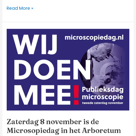
Read More »
Zaterdag
8
november
is
de
Microsopiedag
in
het
Arboretum
Zaterdag 8 november is de
Microsopiedag in het Arboretum