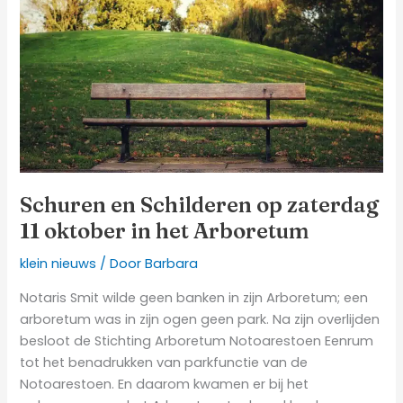
op
zaterdag
11
oktober
in
het
Arboretum
Schuren en Schilderen op zaterdag
11 oktober in het Arboretum
klein nieuws
/ Door
Barbara
Notaris Smit wilde geen banken in zijn Arboretum; een
arboretum was in zijn ogen geen park. Na zijn overlijden
besloot de Stichting Arboretum Notoarestoen Eenrum
tot het benadrukken van parkfunctie van de
Notoarestoen. En daarom kwamen er bij het