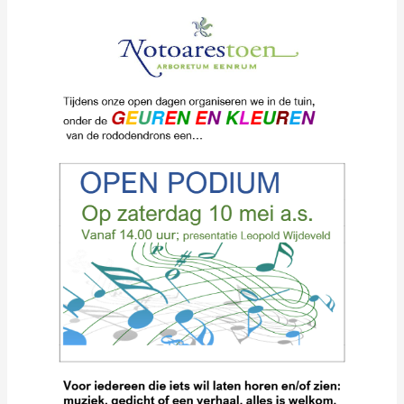
je
zien
op
ons
Open
Podium
op
10
mei
2025.