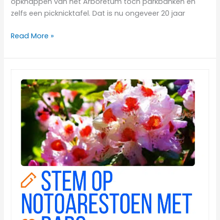
opknappen van het Arboretum toch parkbanken en
zelfs een picknicktafel. Dat is nu ongeveer 20 jaar
Read More »
Lekker
zitten
op
een
bankje
in
het
Arboretum!