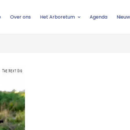
e
Over ons
Het Arboretum
Agenda
Nieuw